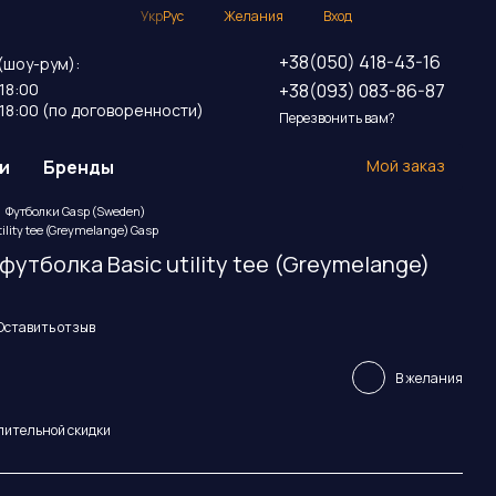
Укр
Рус
Желания
Вход
+38(050) 418-43-16
(шоу-рум):
+38(093) 083-86-87
18:00
18:00 (по договоренности)
Перезвонить вам?
и
Бренды
Мой заказ
Футболки Gasp (Sweden)
lity tee (Greymelange) Gasp
утболка Basic utility tee (Greymelange)
Оставить отзыв
В желания
пительной скидки