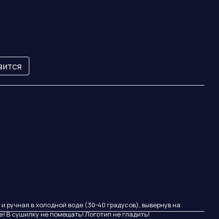
вится
и ручная в холодной воде (30-40 градусов), вывернув на
е! В сушилку не помещать! Логотип не гладить!