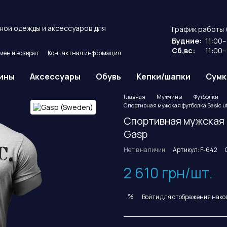
ной одежды и аксессуаров для
График работы 
Будние:
11:00–
Сб,вс:
11:00–
мен и возврат
Контактная информация
ие
Публичный договор оферты.
ины
Аксессуары
Обувь
Кепки/шапки
Сумк
Главная
Мужчины
Футболки
Спортивная мужская футболка Basic uti
Спортивная мужская ф
Gasp
Нет в наличии
Артикул: F-642
2 610 грн/шт.
%
Войти
для отображения нако