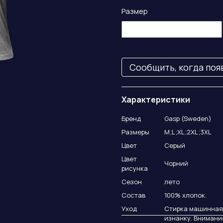
Размер
Сообщить, когда поя
Характеристики
Бренд
Gasp (Sweden)
Размеры
M;L;XL;2XL;3XL
Цвет
Серый
Цвет
Чорний
рисунка
Сезон
лето
Состав
100% хлопок.
Уход
Стирка машинная 
изнанку. Внимани