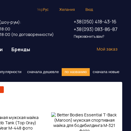
Укр
Рус
Желания
Вход
+38(050) 418-43-16
(шоу-рум):
+38(093) 083-86-87
18:00
18:00 (по договоренности)
Перезвонить вам?
и
Бренды
Мой заказ
опулярности
сначала дешевле
по названию
сначала новые