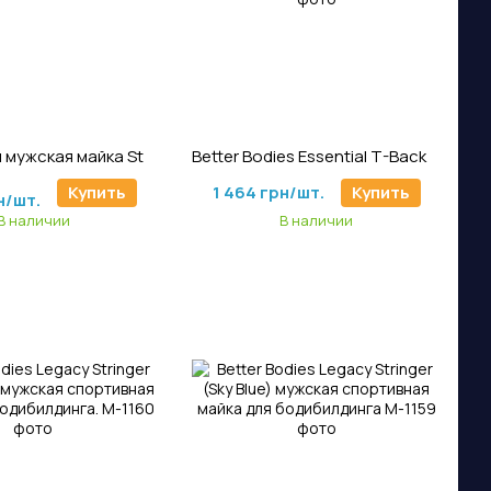
ртикул: M-448
Артикул: M-321
Спортивная мужская майка Stamina Rib Tank (Top Gray) Gorilla Wear
Better Bodies Essential T-Back (Maroon) мужская спортивная майка для бодибилдинга
н/шт.
Купить
1 464 грн/шт.
Купить
н/шт.
В наличии
В наличии