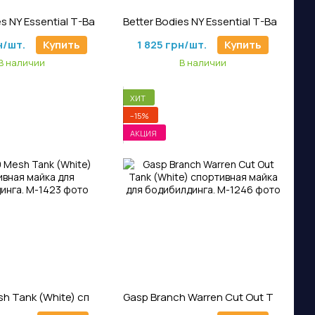
тикул: M-1251
Артикул: M-1252
Better Bodies NY Essential T-Back (Cobalt Blue) спортивная мужская майка для бодибилдинга
Better Bodies NY Essential T-Back (Maroon) мужская спортивная майка для бодибилдинга
н/шт.
Купить
1 825 грн/шт.
Купить
В наличии
В наличии
ХИТ
−15%
АКЦИЯ
тикул: M-1423
Артикул: M-1246
Gasp 89 Mesh Tank (White) спортивная майка для бодибилдинга.
Gasp Branch Warren Cut Out Tank (White) спортивная майка для бодибилдинга.