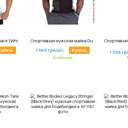
5
Артикул: M-447
А
Gasp Rib Essential T-Back (White/Grey) спортивная майка для бодибилдинга.
Спортивная мужская майка Dunellen Tank Top (Black/Gray) Gorilla Wear
1 726 гр
Купить
1 569 грн/шт.
Купить
1 294 гр
В наличии