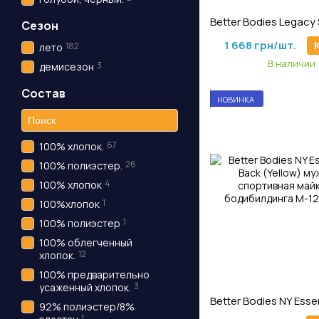
Артикул: M-115
Сезон
1 668 грн/шт.
182
лето
В наличии
3
демисезон
Состав
НОВИНКА
67
100% хлопок.
26
100% полиэстер.
4
100% хлопок
1
100%хлопок
1
100% полиэстер
100% облегченный
12
хлопок.
100% предварительно
3
усаженный хлопок.
Артикул: M-125
92% полиэстер/8%
1