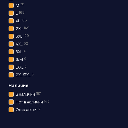
171
M
169
L
166
XL
149
2XL
129
3XL
62
4XL
4
5XL
9
S/M
5
L/XL
5
2XL/3XL
Наличие
157
В наличии
143
Нет в наличии
2
Ожидается