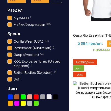
Раздел
1
Мужчины
185
Майки/безрукавки
Артикул: M-125
Бренд
105
Gorilla Wear (USA)
2 354 грн/шт.
6
Ryderwear (Australian)
В наличии
54
Gasp (Sweden)
XXXL Explosivefibres (United
РАСПРОДАЖА
5
Kingdom)
ХИТ
13
Better Bodies (Sweden)
−25%
1
Skif
Цвет