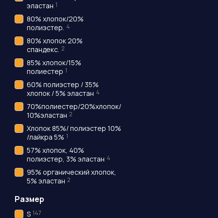
1
эластан
80% хлопок/20%
4
полиэстер.
80% хлопок 20%
2
спандекс.
85% хлопок/15%
1
полиестер
60% полиэстер / 35%
4
хлопок / 5% эластан
70%полиестер/20%хлопок/
2
10%эластан
Хлопок 85%/ полиэстер 10%
1
/лайкра 5%
57% хлопок, 40%
4
полиэстер, 3% эластан
95% органический хлопок,
2
5% эластан
Размер
147
S