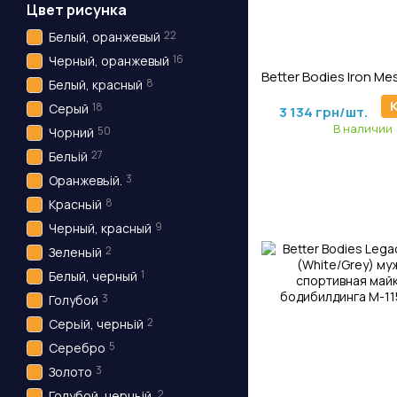
Цвет рисунка
22
Белый, оранжевый
16
Артикул: Bs-84
Черный, оранжевый
8
Белый, красный
4 179 грн/шт.
18
Серый
3 134 грн/шт.
В наличии
50
Чорний
27
Бельій
3
Оранжевьій.
8
Красньій
9
Черный, красный
2
Зеленьій
1
Белый, черный
3
Голубой
2
Серьій, черньій
5
Серебро
3
Золото
2
Голубой, черньій.