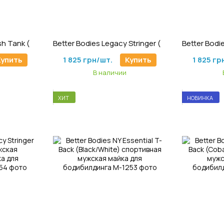
3
Артикул: M-1161
Ар
Better Bodies Iron Mesh Tank (Black) спортивная мужская безрукавка для бодибилдинга
Better Bodies Legacy Stringer (Black/Grey) мужская спортивная майка для бодибилдинга.
Купить
1 825 грн/шт.
Купить
1 825 гр
В наличии
ХИТ
НОВИНКА