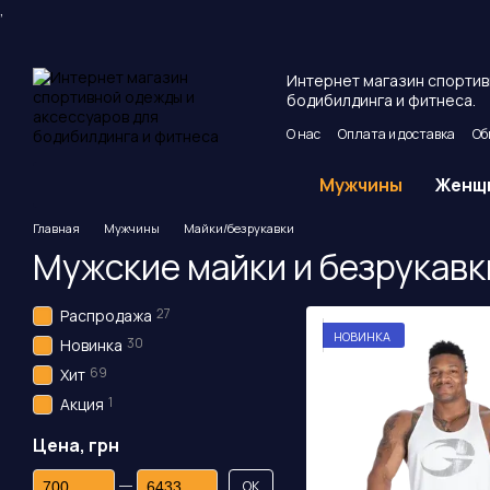
,
Перейти к основному контенту
Интернет магазин спортив
бодибилдинга и фитнеса.
О нас
Оплата и доставка
Об
Пользовательское соглашен
Мужчины
Женщ
Главная
Мужчины
Майки/безрукавки
Мужские майки и безрукавки
27
Распродажа
НОВИНКА
30
Новинка
69
Хит
1
Акция
Цена, грн
От Цена, грн
До Цена, грн
OK