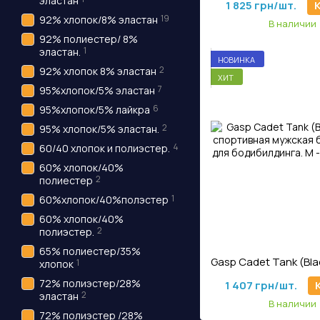
эластан
1 825 грн/шт.
19
92% хлопок/8% эластан
В наличии
92% полиестер/ 8%
1
эластан.
НОВИНКА
2
92% хлопок 8% эластан
ХИТ
7
95%хлопок/5% эластан
6
95%хлопок/5% лайкра
2
95% хлопок/5% эластан.
4
60/40 хлопок и полиэстер.
60% хлопок/40%
2
полиестер
1
60%хлопок/40%полэстер
60% хлопок/40%
2
полиэстер.
Артикул: M - 14
65% полиестер/35%
1
хлопок
72% полиэстер/28%
1 407 грн/шт.
2
эластан
В наличии
72% полиэстер /28%