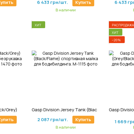
Купить
6 433 грн/шт.
Купить
6 433 гр
В наличии
ХИТ
РАСПРОДАЖА
ХИТ
−20%
70
Артикул: M-1115
А
Gasp Cadet Tank (Black/Grey) спортивная мужская безрукавка для бодибилдинга.
Gasp Division Jersey Tank (Black/Flame) спортивная майка для бодибилдинга.
2 087 гр
Купить
2 087 грн/шт.
Купить
1 669 гр
В наличии