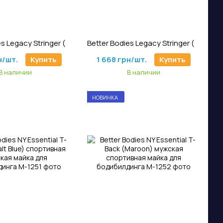
тикул: M-1160
Артикул: M-1159
Better Bodies Legacy Stringer (Black/Red) мужская спортивная майка для бодибилдинга.
Better Bodies Legacy Stringer (Sky Blue) мужская спортивная майка для бодибилдинга
н/шт.
Купить
1 668 грн/шт.
Купить
В наличии
В наличии
НОВИНКА