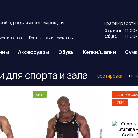
ной одежды и аксессуаров для
График работы 
Будние:
11:00–
Сб,вс:
11:00–
мен и возврат
Контактная информация
ие
Публичный договор оферты.
ины
Аксессуары
Обувь
Кепки/шапки
Сумк
 для спорта и зала
Сортировка:
по п
ХИТ
РАСПРОДАЖА
−25%