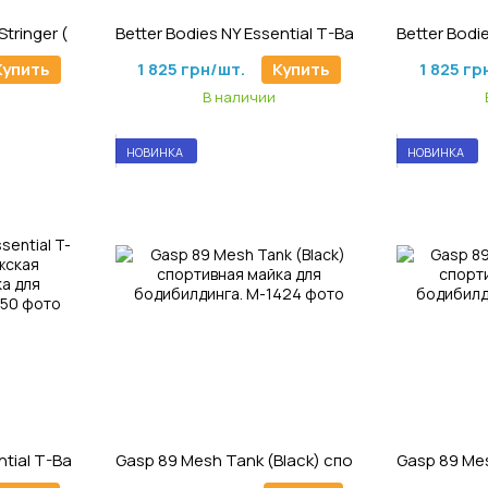
4
Артикул: M-1253
Ар
Better Bodies Legacy Stringer (White/Grey) мужская спортивная майка для бодибилдинга
Better Bodies NY Essential T-Back (Black/White) спортивная мужская майка для бодибилдинга
Купить
1 825 грн/шт.
Купить
1 825 гр
В наличии
НОВИНКА
НОВИНКА
0
Артикул: M-1424
Ар
Better Bodies NY Essential T-Back (Yellow) мужская спортивная майка для бодибилдинга
Gasp 89 Mesh Tank (Black) спортивная майка для бодибилдинга.