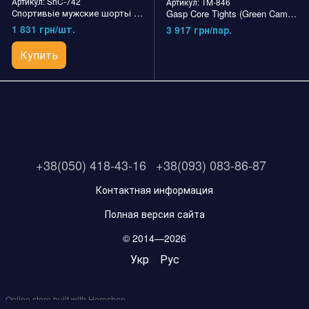
Артикул: ShC-742
Артикул: TM-846
Спортивьіе мужские шортьі Norton Seamless Short (Black) Gorilla Wear
Gasp Core Tights (Green Camo) мужские спортивные тайтсы для бодибилдинга.
1 831 грн/шт.
3 917 грн/пар.
Купить
+38(050) 418-43-16
+38(093) 083-86-87
Контактная информация
Полная версия сайта
© 2014—2026
Укр
Рус
Online store built with Horoshop