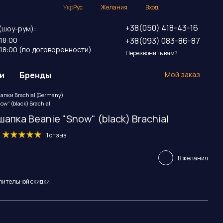
Укр
Рус
Желания
Вход
+38(050) 418-43-16
(шоу-рум):
+38(093) 083-86-87
18:00
18:00 (по договоренности)
Перезвонить вам?
и
Бренды
Мой заказ
апки Brachial (Germany)
w" (black) Brachial
апка Beanie "Snow" (black) Brachial
1 отзыв
В желания
пительной скидки