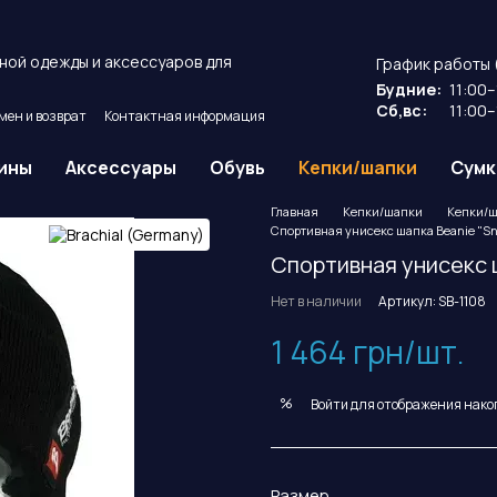
ной одежды и аксессуаров для
График работы 
Будние:
11:00–
Сб,вс:
11:00–
мен и возврат
Контактная информация
ие
Публичный договор оферты.
ины
Аксессуары
Обувь
Кепки/шапки
Сумк
Главная
Кепки/шапки
Кепки/ш
Спортивная унисекс шапка Beanie "Sno
Спортивная унисекс ш
Нет в наличии
Артикул: SB-1108
1 464 грн/шт.
%
Войти
для отображения нако
Размер