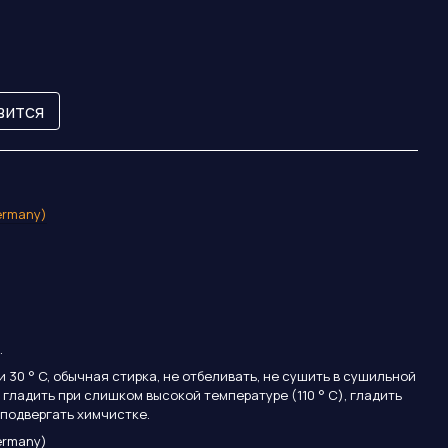
вится
ermany)
.
и 30 ° C, обычная стирка, не отбеливать, не сушить в сушильной
 гладить при слишком высокой температуре (110 ° C), гладить
е подвергать химчистке.
ermany)