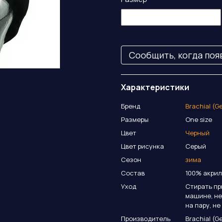
Сообщить, когда поя
Характеристики
Бренд
Brachial (G
Размеры
One size
Цвет
Черный
Цвет рисунка
Серый
Сезон
зима
Состав
100% акрил
Уход
Стирать пр
машине, не
на пару, н
Производитель
Brachial (G