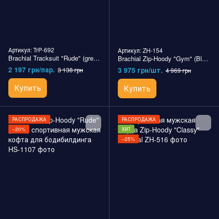
Артикул: TrP-692
Артикул: ZH-154
Brachial Tracksuit "Rude" (greymelounge) мужские спортивные штаны для бодибилдинга
Brachial Zip-Hoody "Gym" (Black) спортивная мужская худи для бодибилдинга
2 197 грн/пар.
3 975 грн/шт.
3 138 грн
4 969 грн
Купить
Купить
РАСПРОДАЖА
РАСПРОДАЖА
−20%
ХИТ
−25%