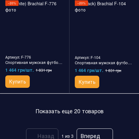
−20%
−20%
Артикул: F-776
Артикул: F-104
Спортивная мужская футболка T-Shirt "Gym" (red/white) Brachial
Спортивная мужская футболка T-Shirt "Hungry" (red/black) Brachial
1 464 грн/шт.
1 464 грн/шт.
1 831 грн
1 831 грн
Купить
Купить
Показать еще 20 товаров
Назад
Вперед
1
из 3