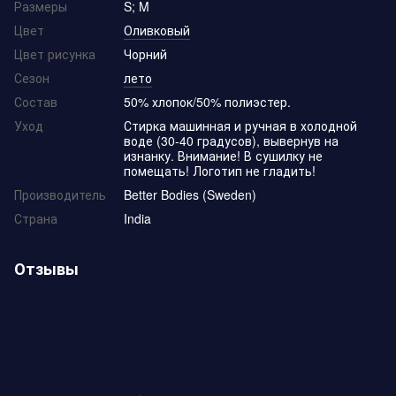
Размеры
S; M
Цвет
Оливковый
Цвет рисунка
Чорний
Сезон
лето
Состав
50% хлопок/50% полиэстер.
Уход
Стирка машинная и ручная в холодной
воде (30-40 градусов), вывернув на
изнанку. Внимание! В сушилку не
помещать! Логотип не гладить!
Производитель
Better Bodies (Sweden)
Страна
India
Отзывы