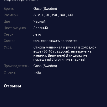
Бренд
Gasp (Sweden)
Размеры
S, M, L, XL, 2XL, 3XL, 4XL
Цвет
Черный
Цвет рисунка
Зеленьій
Сезон
лето
Состав
60% хлопок/40% полиестер
Уход
Стирка машинная и ручная в холодной
воде (30-40 градусов), вывернув на
изнанку. Внимание! В сушилку не
помещать! Логотип не гладить!
Производитель
Gasp (Sweden)
Страна
India
Отзывы