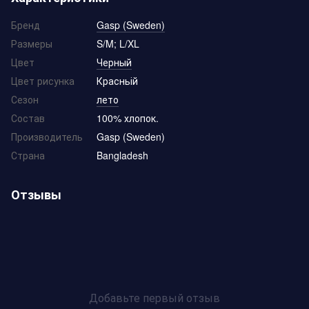
Бренд
Gasp (Sweden)
Размеры
S/M; L/XL
Цвет
Черный
Цвет рисунка
Красньій
Сезон
лето
Состав
100% хлопок.
Производитель
Gasp (Sweden)
Страна
Bangladesh
Отзывы
Добавьте первый отзыв