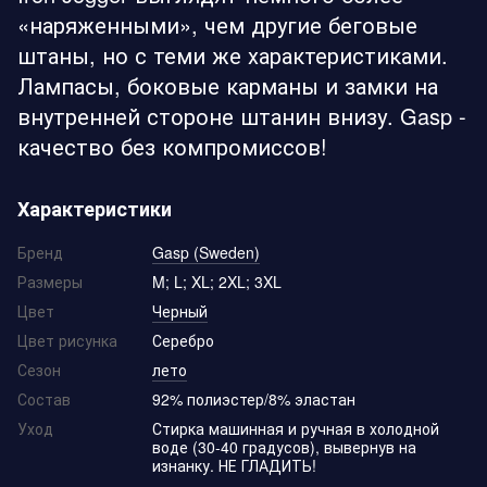
«наряженными», чем другие беговые
штаны, но с теми же характеристиками.
Лампасы, боковые карманы и замки на
внутренней стороне штанин внизу. Gasp -
качество без компромиссов!
Характеристики
Бренд
Gasp (Sweden)
Размеры
M; L; XL; 2XL; 3XL
Цвет
Черный
Цвет рисунка
Серебро
Сезон
лето
Состав
92% полиэстер/8% эластан
Уход
Стирка машинная и ручная в холодной
воде (30-40 градусов), вывернув на
изнанку. НЕ ГЛАДИТЬ!