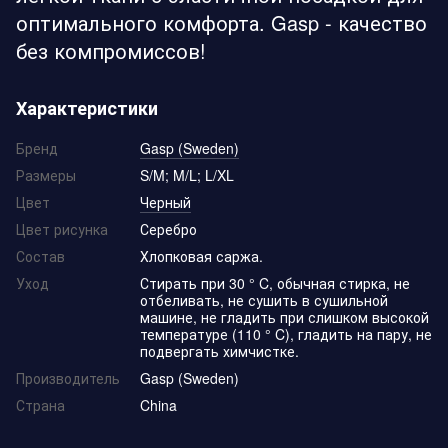
оптимального комфорта. Gasp - качество
без компромиссов!
Характеристики
Бренд
Gasp (Sweden)
Размеры
S/M; M/L; L/XL
Цвет
Черный
Цвет рисунка
Серебро
Состав
Хлопковая саржа.
Уход
Стирать при 30 ° C, обычная стирка, не
отбеливать, не сушить в сушильной
машине, не гладить при слишком высокой
температуре (110 ° C), гладить на пару, не
подвергать химчистке.
Производитель
Gasp (Sweden)
Страна
China