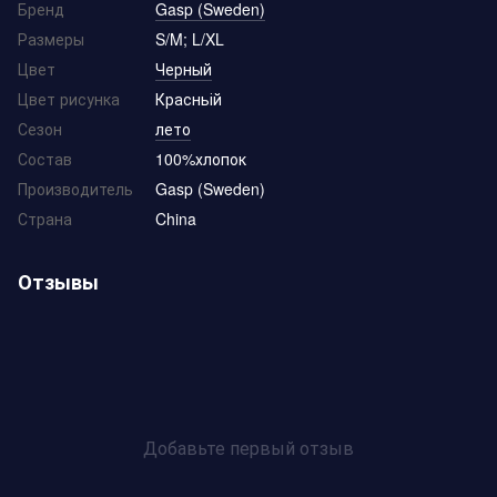
Бренд
Gasp (Sweden)
Размеры
S/M; L/XL
Цвет
Черный
Цвет рисунка
Красньій
Сезон
лето
Состав
100%хлопок
Производитель
Gasp (Sweden)
Страна
China
Отзывы
Добавьте первый отзыв