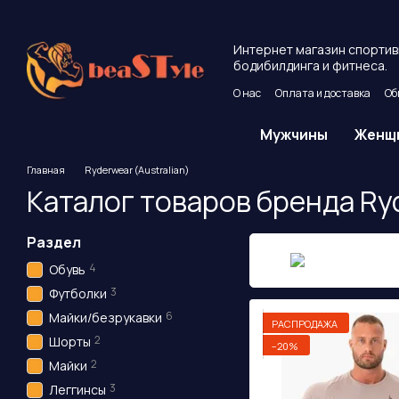
Перейти к основному контенту
Интернет магазин спортив
бодибилдинга и фитнеса.
О нас
Оплата и доставка
Об
Пользовательское соглашен
Мужчины
Женщ
Главная
Ryderwear (Australian)
Каталог товаров бренда Ryd
Раздел
4
Обувь
3
Футболки
6
Майки/безрукавки
РАСПРОДАЖА
2
Шорты
−20%
2
Майки
3
Леггинсы