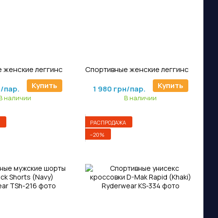
тикул: LS-985
Артикул: Lj-205
Спортивные женские леггинсы OASIS SEAMLESS LEGGINGS (Sand) Ryderwear
Спортивные женские леггинсы Sola Leggings (Mango) Ryderwear
/пар.
2 475 грн/пар.
Купить
Купить
н/пар.
1 980 грн/пар.
В наличии
В наличии
РАСПРОДАЖА
−20%