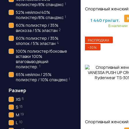
Артикул: TS-98
1
полиэстер/8% спандэкс
52% нейлон/40%
1 800 грн/шт.
1
полиэстер/8% спандэкс
1 440 грн/шт.
60% полиэстер / 35%
В наличии
2
вискоза / 5% эластан
60% полиэстер / 35%
РАСПРОДАЖА
4
хлопок / 5% эластан
−30%
100% полиэстер/боковые
вставки 100%
влаговыводящий
1
полиэстер.
65% нейлон / 25%
1
полиэстер / 10% спандекс
Размер
8
XS
18
S
19
M
Артикул: TS-30
10
L