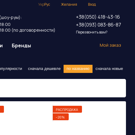
Укр
Рус
Желания
Вход
+38(050) 418-43-16
(шоу-рум):
+38(093) 083-86-87
18:00
18:00 (по договоренности)
Перезвонить вам?
и
Бренды
Мой заказ
опулярности
сначала дешевле
по названию
сначала новые
РАСПРОДАЖА
−20%