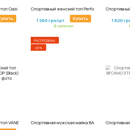
4
Артикул: CrT-734
А
Спортивный женский топ Oasis Crop Top (White Sand) Ryderwear
Спортивный женский топ Performance Crop Top Bra (White) Ryderwear
1 800 грн/шт.
2 025 гр
Купить
Купить
1 260 грн/шт.
1 620 гр
В наличии
РАСПРОДАЖА
−20%
1
Артикул: M-316
А
Спортивный женский топ VANESSA PUSH UP CROP (Black) Ryderwear
Спортивная мужская майка BALLER TANK (NAVY) Ryderwear