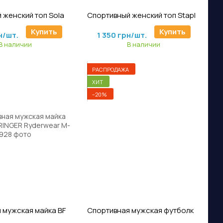
ртикул: Tj-432
Артикул: TsJ-610
Спортивный женский топ Sola T-Shirt (Mango) Ryderwear
Спортивный женский топ Staples Sports Bra (Denim Blue) Ryderwear
н/шт.
1 800 грн/шт.
Купить
Купить
н/шт.
1 350 грн/шт.
В наличии
В наличии
РАСПРОДАЖА
ХИТ
−20%
ртикул: M-928
Артикул: FF-695
Спортивная мужская майка BFCAMO STRINGER Ryderwear
Спортивная мужская футболка VARSITY JERSEY (RED) Ryderwear