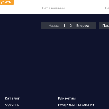
1 800 грн/шт.
Купить
1 
1 440 грн/шт.
Нет в наличии
Не
Назад
1
2
Вперед
Пок
Каталог
Клиентам
Мужчины
Вход в личный кабинет