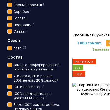
1
Черный, красный
1
Серебро
1
Золото
1
Неон лайм.
Артикул: M-61
1
Синий.
Сезон
1 800 грн/шт.
23
лето
В наличии
Состав
РАСПРОДАЖА
Замша с перфорированной
ХИТ
1
кожей премиум-класса.
−20%
40% кожа, 20% резина,
1
20% нейлон, 20% хлопок
1
100% полиэстер.
100% предварительно
1
усаженный хлопок.
Верх: 100% замшевая кожа.
Подкладка: 100%