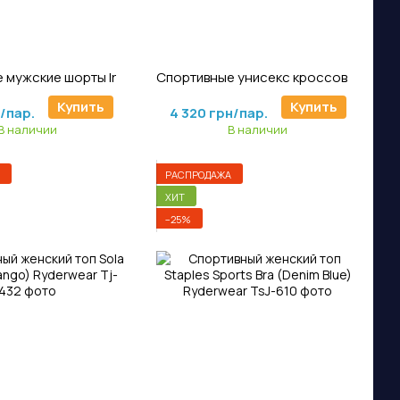
тикул: TSh-216
Артикул: KS-334
Спортивные мужские шорты Iron Track Shorts (Navy) Ryderwear
Спортивные унисекс кроссовки D-Mak Rapid (Khaki) Ryderwear
н/пар.
5 400 грн/пар.
Купить
Купить
н/пар.
4 320 грн/пар.
В наличии
В наличии
РАСПРОДАЖА
ХИТ
−25%