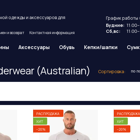
ной одежды и аксессуаров для
График работы 
Будние:
11:00–
Сб,вс:
11:00–
мен и возврат
Контактная информация
ие
Публичный договор оферты.
ины
Аксессуары
Обувь
Кепки/шапки
Сумк
erwear (Australian)
Сортировка:
по п
РАСПРОДАЖА
РАСПРОДАЖА
ХИТ
ХИТ
−20%
−20%