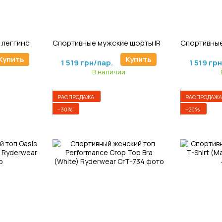
6
Артикул: TSh-475
Ар
Спортивные женские леггинсы Sola Leggings (Seafoam Blue) Ryderwear
Спортивные мужские шорты IRON TRACK SHORTS (CHARCOAL) Ryderwear
2 025 грн/пар.
2 025 гр
Купить
Купить
1 519 грн/пар.
1 519 гр
В наличии
РАСПРОДАЖА
РАСПРОДАЖА
−30%
−20%