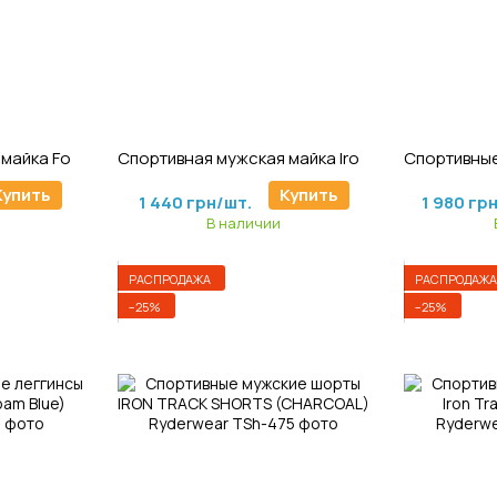
6
Артикул: M-215
Ар
Спортивная мужская майка Focus Baller Tank (Grey) Ryderwear
Спортивная мужская майка Iron Baller Tank (Navy) Ryderwear
1 800 грн/шт.
2 475 грн
Купить
Купить
1 440 грн/шт.
1 980 гр
В наличии
РАСПРОДАЖА
РАСПРОДАЖА
−25%
−25%