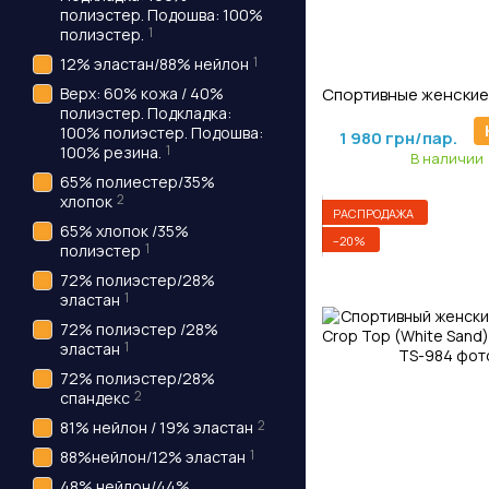
полиэстер. Подошва: 100%
1
полиэстер.
1
12% эластан/88% нейлон
Артикул: Lj-20
Верх: 60% кожа / 40%
полиэстер. Подкладка:
2 475 грн/пар.
100% полиэстер. Подошва:
1 980 грн/пар.
1
100% резина.
В наличии
65% полиестер/35%
2
хлопок
РАСПРОДАЖА
65% хлопок /35%
−20%
1
полиэстер
72% полиэстер/28%
1
эластан
72% полиэстер /28%
1
эластан
72% полиэстер/28%
2
спандекс
2
81% нейлон / 19% эластан
1
88%нейлон/12% эластан
48% нейлон/44%