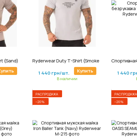
8
Артикул: F-946
А
Ryderwear Duty T-Shirt (Sand) спортивная мужская футболка для бодибилдинга.
Ryderwear Duty T-Shirt (Smoke Grey) спортивная мужская футболка для бодибилдинга
1 800 грн/шт.
1 800 гр
Купить
Купить
1 440 грн/шт.
1 440 гр
В наличии
РАСПРОДАЖА
РАСПРОДАЖА
−20%
−20%