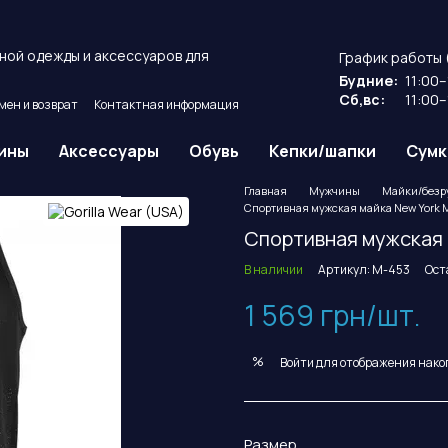
ной одежды и аксессуаров для
График работы 
Будние:
11:00–
Сб,вс:
11:00–
мен и возврат
Контактная информация
ие
Публичный договор оферты.
ины
Аксессуары
Обувь
Кепки/шапки
Сумк
Главная
Мужчины
Майки/безр
Спортивная мужская майка New York Me
Спортивная мужская м
В наличии
Артикул: M-453
Ост
1 569 грн/шт.
%
Войти
для отображения нако
Размер