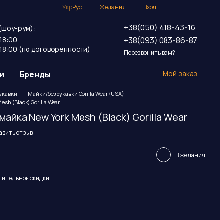
Укр
Рус
Желания
Вход
+38(050) 418-43-16
(шоу-рум):
+38(093) 083-86-87
18:00
18:00 (по договоренности)
Перезвонить вам?
и
Бренды
Мой заказ
укавки
Майки/безрукавки Gorilla Wear (USA)
sh (Black) Gorilla Wear
айка New York Mesh (Black) Gorilla Wear
авить отзыв
В желания
пительной скидки