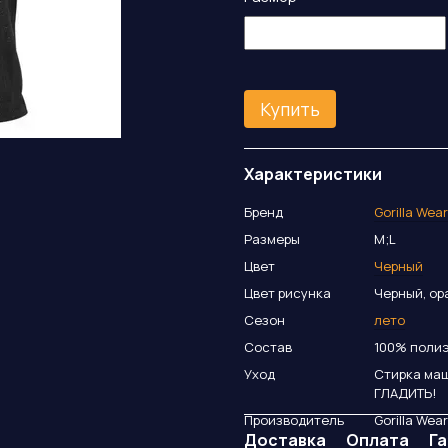
Купить
Характеристики
Бренд
Gorilla Wea
Размеры
M;L
Цвет
Черный
Цвет рисунка
Черный, о
Сезон
лето
Состав
100% поли
Уход
Стирка маш
ГЛАДИТЬ!
Производитель
Gorilla Wea
Доставка
Оплата
Г