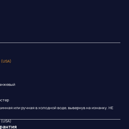
r (USA)
ранжевый
эстер
инная или ручная в холодной воде, вывернув на изнанку. НЕ
r (USA)
арантия