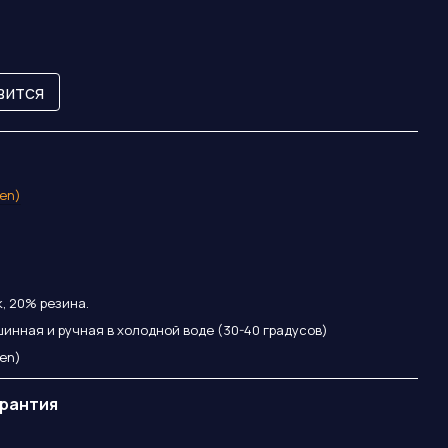
вится
en)
, 20% резина.
инная и ручная в холодной воде (30-40 градусов)
en)
арантия