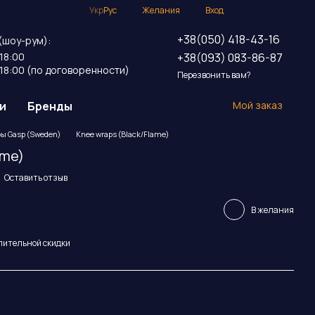
Укр
Рус
Желания
Вход
+38(050) 418-43-16
(шоу-рум):
+38(093) 083-86-87
18:00
18:00 (по договоренности)
Перезвонить вам?
и
Бренды
Мой заказ
ы Gasp (Sweden)
Knee wraps (Black/Flame)
ame)
Оставить отзыв
В желания
пительной скидки