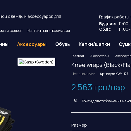
ной одежды и аксессуаров для
График работы 
Будние:
11:00–
Сб,вс:
11:00–
мен и возврат
Контактная информация
ие
Публичный договор оферты.
ины
Аксессуары
Обувь
Кепки/шапки
Сумк
Главная
Аксессуары
Аксессуар
Knee wraps (Black/Fl
Нет в наличии
Артикул: KWr-177
2 563 грн/пар.
%
Войти
для отображения нако
Размер