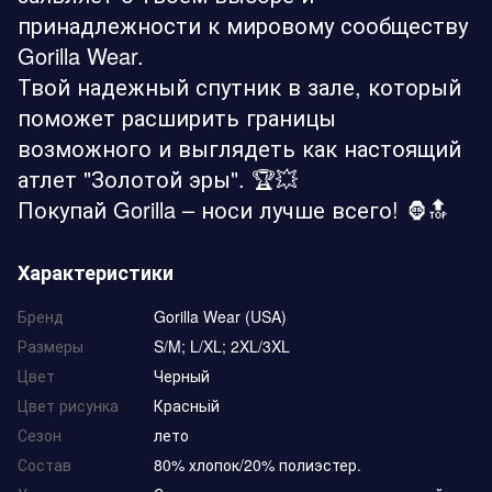
принадлежности к мировому сообществу
Gorilla Wear.
Твой надежный спутник в зале, который
поможет расширить границы
возможного и выглядеть как настоящий
атлет "Золотой эры". 🏆💥
Покупай Gorilla – носи лучше всего! 🦍🔝
Характеристики
Бренд
Gorilla Wear (USA)
Размеры
S/M; L/XL; 2XL/3XL
Цвет
Черный
Цвет рисунка
Красньій
Сезон
лето
Состав
80% хлопок/20% полиэстер.