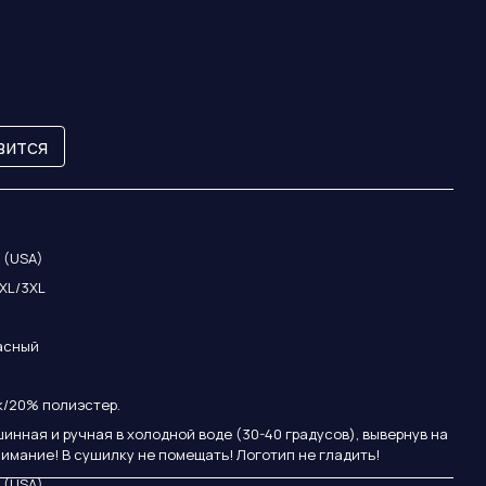
вится
r (USA)
2XL/3XL
асный
/20% полиэстер.
инная и ручная в холодной воде (30-40 градусов), вывернув на
нимание! В сушилку не помещать! Логотип не гладить!
r (USA)