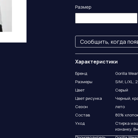
Размер
Сообщить, когда поя
Характеристики
Бренд
Gorilla Wea
Размеры
S/M; L/XL; 
Цвет
Серый
Цвет рисунка
Черный, кр
Сезон
лето
Состав
80% хлопок
Уход
Стирка маш
изнанку. В
Производитель
Gorilla Wea