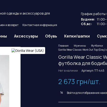
ной одежды и аксессуаров для
График работы 
Будние:
11:00–
Сб,вс:
11:00–
мен и возврат
Контактная информация
ие
Публичный договор оферты.
ины
Аксессуары
Обувь
Кепки/шапки
Сумк
Главная
Мужчины
Футболки
Gorilla Wear Classic Work Out Top (Gr
Gorilla Wear Classic
футболка для бодиб
Нет в наличии
Артикул: TT-445
2 673 грн/шт.
%
Войти
для отображения нако