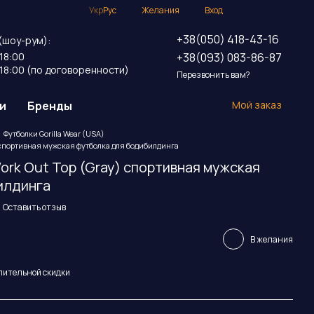
Укр
Рус
Желания
Вход
+38(050) 418-43-16
(шоу-рум):
+38(093) 083-86-87
18:00
18:00 (по договоренности)
Перезвонить вам?
и
Бренды
Мой заказ
Футболки Gorilla Wear (USA)
ay) спортивная мужская футболка для бодибилдинга
 Work Out Top (Gray) спортивная мужская
илдинга
Оставить отзыв
В желания
пительной скидки