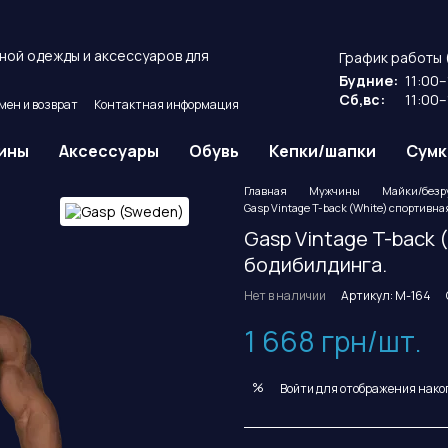
ной одежды и аксессуаров для
График работы 
Будние:
11:00–
Сб,вс:
11:00–
мен и возврат
Контактная информация
ие
Публичный договор оферты.
ины
Аксессуары
Обувь
Кепки/шапки
Сумк
Главная
Мужчины
Майки/безр
Gasp Vintage T-back (White) спортивн
Gasp Vintage T-back 
бодибилдинга.
Нет в наличии
Артикул: M-164
1 668 грн/шт.
%
Войти
для отображения нако