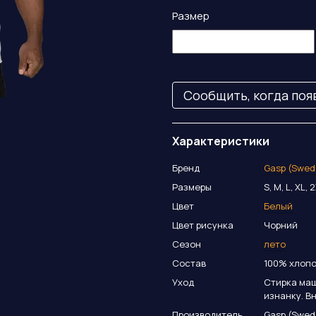
Размер
Сообщить, когда поя
Характеристики
Бренд
Gasp (Swed
Размеры
S, M, L, XL, 
Цвет
Белый
Цвет рисунка
Чорний
Сезон
лето
Состав
100% хлопо
Уход
Стирка маш
изнанку. В
Производитель
Gasp (Swed