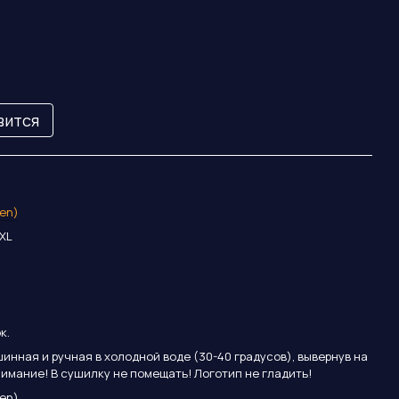
вится
en)
2XL
к.
инная и ручная в холодной воде (30-40 градусов), вывернув на
нимание! В сушилку не помещать! Логотип не гладить!
en)