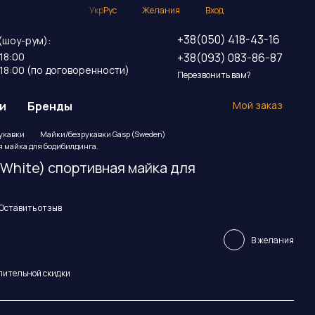
Укр
Рус
Желания
Вход
+38(050) 418-43-16
(шоу-рум):
+38(093) 083-86-87
18:00
18:00 (по договоренности)
Перезвонить вам?
и
Бренды
Мой заказ
укавки
Майки/безрукавки Gasp (Sweden)
ая майка для бодибилдинга.
(White) спортивная майка для
Оставить отзыв
В желания
пительной скидки