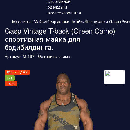
Мужчины
Майки/безрукавки
Майки/безрукавки Gasp (Swe
Gasp Vintage T-back (Green Camo)
спортивная майка для
бодибилдинга.
Артикул:
M-197
Оставить отзыв
РАСПРОДАЖА
ХИТ
−15%