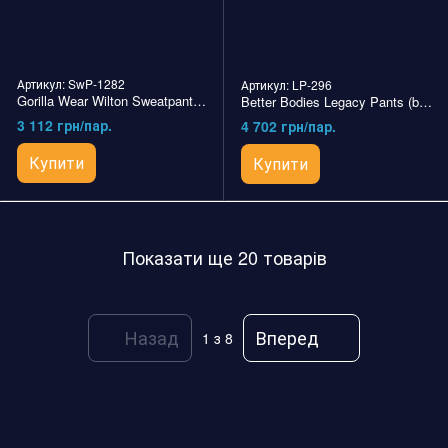
Артикул: SwP-1282
Артикул: LP-296
Gorilla Wear Wilton Sweatpants (Black) cпортивні чоловічі штани для бодібілдингу.
Better Bodies Legacy Pants (black) спортивні чоловічі штани для бодібілдингу
3 112 грн/пар.
4 702 грн/пар.
Купити
Купити
Показати ще 20 товарів
Назад
Вперед
1
з 8