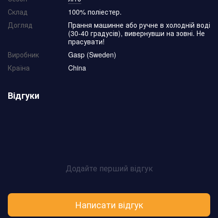
Склад
100% поліестер.
Догляд
Прання машинне або ручне в холодній воді
(30-40 градусів), вивернувши на зовні. Не
прасувати!
Виробник
Gasp (Sweden)
Країна
China
Відгуки
Додайте перший відгук
Написати відгук