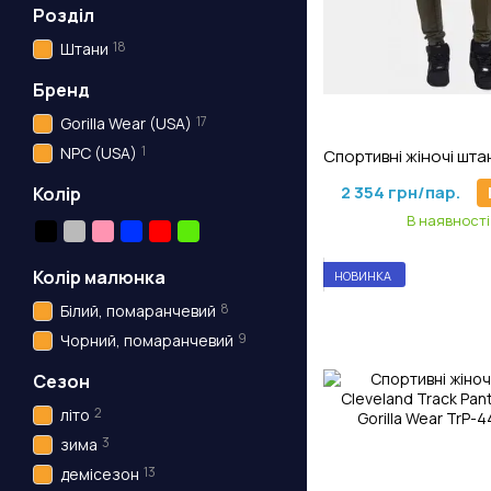
Розділ
18
Штани
Бренд
17
Gorilla Wear (USA)
Артикул: JJ-73
1
NPC (USA)
2 354 грн/пар.
Колір
В наявності
Колір малюнка
НОВИНКА
8
Білий, помаранчевий
9
Чорний, помаранчевий
Сезон
2
літо
3
зима
13
демісезон