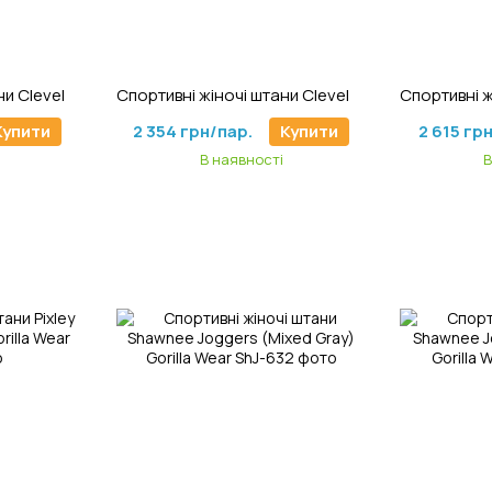
4
Артикул: TrP-462
Ар
Спортивні жіночі штани Cleveland Track Pants (Black) Gorilla Wear
Спортивні жіночі штани Cleveland Track Pants (Gray) Gorilla Wear
Купити
2 354 грн/пар.
Купити
2 615 гр
В наявності
В