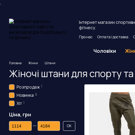
,
Перейти до основного контенту
Інтернет магазин спортивно
фітнесу.
Про нас
Оплата і доставка
Угода користувача
Публічни
Чоловіки
Жін
Головна
Жінки
Штани
Жіночі штани для спорту та
1
Розпродаж
6
Новинка
1
Хіт
Ціна, грн
Від Ціна, грн
До Ціна, грн
ОК