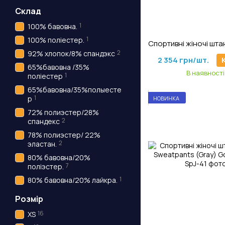
Склад
1
100% бавовна.
Артикул: TrP-4
1
100% поліестер.
2
92% хлопок/8% спандэкс
2 354 грн/шт.
65%бавовна /35%
В наявності
1
поліестер
65%бавовна/35%полыесте
1
р
НОВИНКА
72% полиэстер/28%
2
спандекс
78% полиэстер/ 22%
2
эластан.
80% бавовна/20%
7
поліэстер.
1
80% бавовна/20% лайкра.
Розмір
16
XS