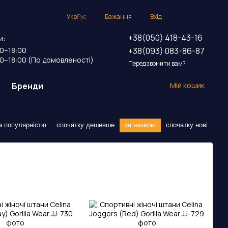
Укр
Рус
Бажання
Вхід
+38(050) 418-43-16
и:
+38(093) 083-86-87
00–18:00
00–18:00 (По домовленості)
Передзвонити вам?
Бренди
Мій кошик
а популярністю
спочатку дешевше
за назвою
спочатку нові