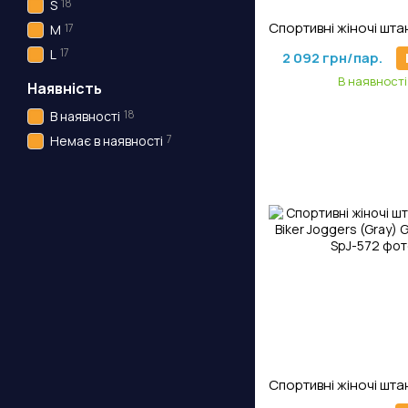
18
S
Артикул: SpJ-4
17
M
17
L
2 092 грн/пар.
В наявності
Наявність
18
В наявності
7
Немає в наявності
Артикул: SpJ-5