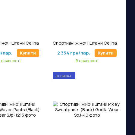
тикул: JJ-730
Артикул: JJ-729
Спортивні жіночі штани Celina Joggers (Gray) Gorilla Wear
Спортивні жіночі штани Celina Joggers (Red) Gorilla Wear
н/пар.
Купити
2 354 грн/пар.
Купити
 наявності
В наявності
НОВИНКА