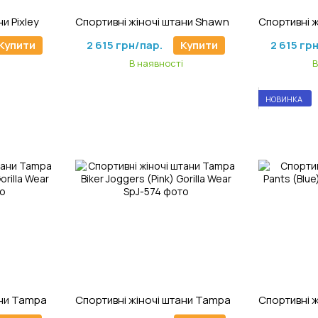
1
Артикул: ShJ-632
Ар
Спортивні жіночі штани Pixley Sweatpants (Gray) Gorilla Wear
Спортивні жіночі штани Shawnee Joggers (Mixed Gray) Gorilla Wear
Купити
2 615 грн/пар.
Купити
2 615 гр
В наявності
В
НОВИНКА
72
Артикул: SpJ-574
Ар
Спортивні жіночі штани Tampa Biker Joggers (Gray) Gorilla Wear
Спортивні жіночі штани Tampa Biker Joggers (Pink) Gorilla Wear