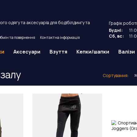
го одягу та аксесуарів для бодібілдингу та
Графік робот
Будні:
11:
Сб, вс:
11:
Обмін та повернення
Контактна інформація
й договір оферти.
ки
Аксесуари
Взуття
Кепки/шапки
Валізи
 залу
Сортування:
з