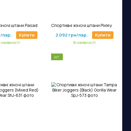
тикул: SJp-1213
Артикул: SpJ-40
Спортивні жіночі штани Pasadena Woven Pants (Black) Gorilla Wear
Спортивні жіночі штани Pixley Sweatpants (Black) Gorilla Wear
н/пар.
Купити
2 092 грн/пар.
Купити
 наявності
В наявності
ХІТ