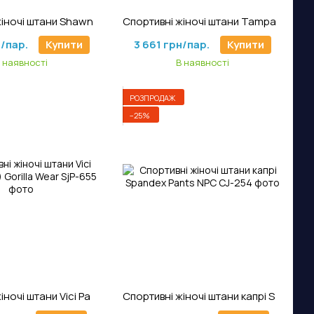
тикул: ShJ-631
Артикул: SpJ-573
Спортивні жіночі штани Shawnee Joggers (Mixed Red) Gorilla Wear
Спортивні жіночі штани Tampa Biker Joggers (Black) Gorilla Wear
н/пар.
Купити
3 661 грн/пар.
Купити
 наявності
В наявності
РОЗПРОДАЖ
−25%
тикул: SjP-655
Артикул: CJ-254
Спортивні жіночі штани Vici Pants (Blue) Gorilla Wear
Спортивні жіночі штани капрі Spandex Pants NPC