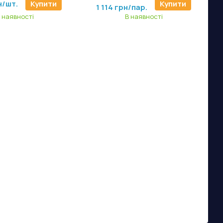
1 485 грн/пар.
н/шт.
Купити
Купити
1 114 грн/пар.
 наявності
В наявності