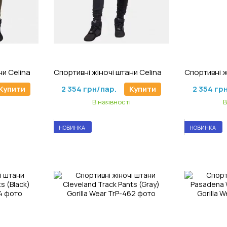
1
Артикул: Jj-728
Ар
Спортивні жіночі штани Celina Joggers (Army Green) Gorilla Wear
Спортивні жіночі штани Celina Joggers (Black) Gorilla Wear
Купити
2 354 грн/пар.
Купити
2 354 гр
В наявності
В
НОВИНКА
НОВИНКА