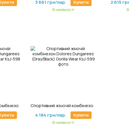
Купити
3 661 грн/пар.
Купити
2 615 гр
В наявності
В
98
Артикул: KsJ-599
Спортивний жіночій комбінезон Dolores Dungarees (Black/Gray) Gorilla Wear
Спортивний жіночій комбінезон Dolores Dungarees (Gray/Black) Gorilla Wear
Купити
4 184 грн/пар.
Купити
В наявності