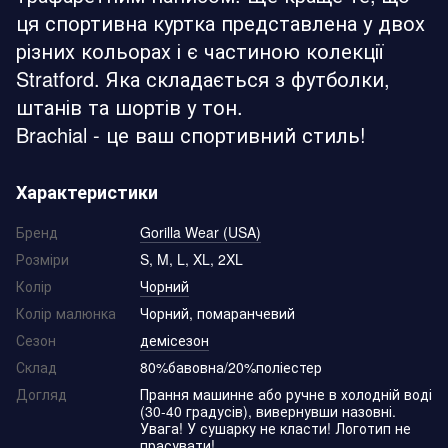
ця спортивна куртка представлена ​​у двох
різних кольорах і є частиною колекції
Stratford. Яка складається з футболки,
штанів та шортів у тон.
Brachial - це ваш спортивний стиль!
Характеристики
Бренд
Gorilla Wear (USA)
Розміри
S, M, L, XL, 2XL
Колір
Чорний
Колір малюнка
Чорний, помаранчевий
Сезон
демісезон
Склад
80%бавовна/20%поліестер
Догляд
Прання машинне або ручне в холодній воді
(30-40 градусів), вивернувши назовні.
Увага! У сушарку не класти! Логотип не
прасувати!