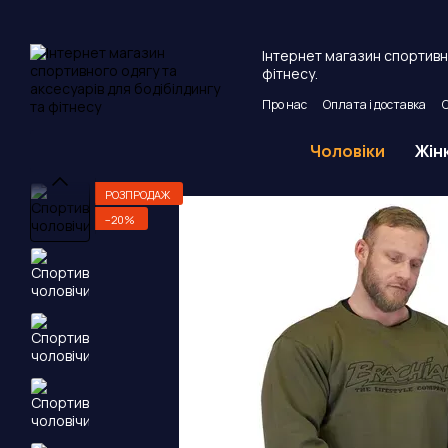
Перейти до основного контенту
Інтернет магазин спортивно
фітнесу.
Про нас
Оплата і доставка
Угода користувача
Публічни
Чоловіки
Жін
РОЗПРОДАЖ
−20%