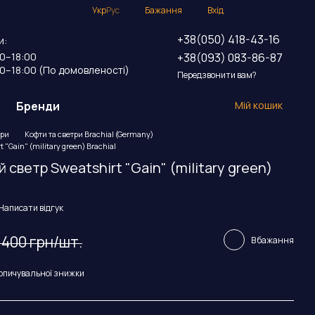
Укр
Рус
Бажання
Вхід
+38(050) 418-43-16
и:
+38(093) 083-86-87
00–18:00
00–18:00 (По домовленості)
Передзвонити вам?
Бренди
Мій кошик
три
Кофти та светри Brachial (Germany)
"Gain" (military green) Brachial
светр Sweatshirt "Gain" (military green)
Написати відгук
 400 грн/шт.
В бажання
опичувальної знижки