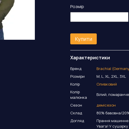
Розмір
Купити
Характеристики
Бренд
Brachial (German
Розміри
M, L, XL, 2XL, 3XL
Колір
Оливковий
Колір
Білий, помаранч
малюнка
Сезон
демісезон
Склад
80% бавовна/20%
Догляд
Прання машинне а
Увага! У сушарку