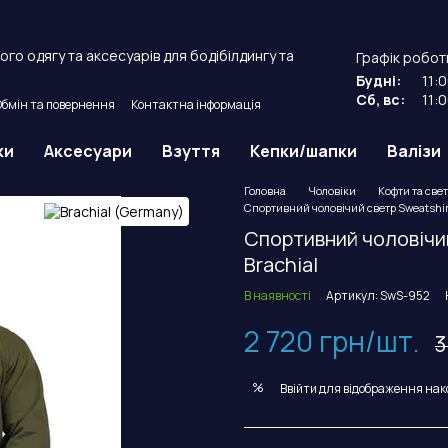
го одягу та аксесуарів для бодібілдингу та
Графік робот
Будні:
11:
Сб, вс:
11:
Обмін та повернення
Контактна інформація
й договір оферти.
ки
Аксесуари
Взуття
Кепки/шапки
Валізи
Головна
Чоловіки
Кофти та све
Спортивний чоловічий светр Sweatshirt 
Спортивний чоловічий 
Brachial
В наявності
Артикул: SwS-952
2 720 грн/шт.
3
%
Ввійти
для відображення нак