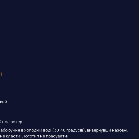
y)
евий
 поліэстер.
бо ручне в холодній воді (30-40 градусів), вивернувши назовні.
 не класти! Логотип не прасувати!