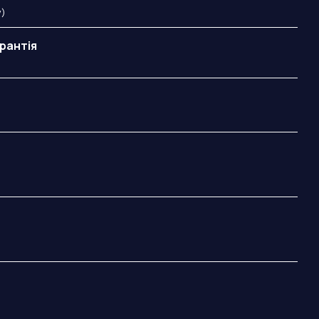
y)
рантія