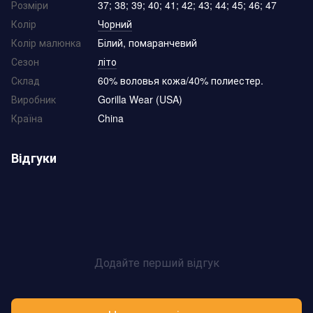
Розміри
37; 38; 39; 40; 41; 42; 43; 44; 45; 46; 47
Колір
Чорний
Колір малюнка
Білий, помаранчевий
Сезон
літо
Склад
60% воловья кожа/40% полиестер.
Виробник
Gorilla Wear (USA)
Країна
China
Відгуки
Додайте перший відгук