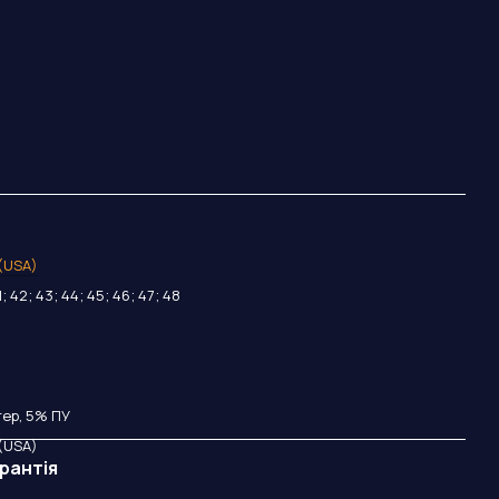
 (USA)
1; 42; 43; 44; 45; 46; 47; 48
ер, 5% ПУ
 (USA)
рантія