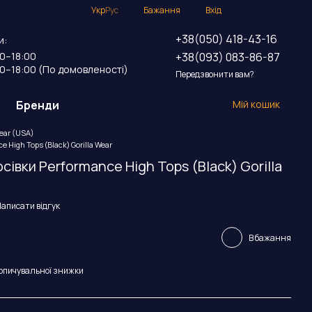
Укр
Рус
Бажання
Вхід
+38(050) 418-43-16
и:
+38(093) 083-86-87
00–18:00
00–18:00 (По домовленості)
Передзвонити вам?
Бренди
Мій кошик
Wear (USA)
 High Tops (Black) Gorilla Wear
сівки Performance High Tops (Black) Gorilla
аписати відгук
В бажання
опичувальної знижки