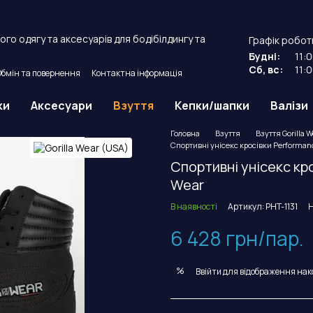
го одягу та аксесуарів для бодібілдингу та
Графік робот
Будні:
11:
Сб, вс:
11:
Обмін та повернення
Контактна інформація
й договір оферти.
ки
Аксесуари
Взуття
Кепки/шапки
Валізи
Головна
Взуття
Взуття Gorilla 
Спортивні унісекс кросівки Performance
Спортивні унісекс кро
Wear
В наявності
Артикул: PHT-1131
Н
6 428 грн/пар.
%
Ввійти
для відображення нак