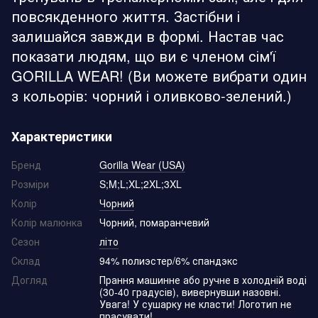
повсякденного життя. Застібни і
залишайся завжди в формі. Настав час
показати людям, що ви є членом сім'ї
GORILLA WEAR! (Ви можете вибрати один
з кольорів: чорний і оливково-зелений.)
Характеристики
Бренд
Gorilla Wear (USA)
Розміри
S;M;L;XL;2XL;3XL
Колір
Чорний
Колір малюнка
Чорний, помаранчевий
Сезон
літо
Склад
94% полиэстер/6% спандэкс
Догляд
Прання машинне або ручне в холодній воді
(30-40 градусів), вивернувши назовні.
Увага! У сушарку не класти! Логотип не
прасувати!