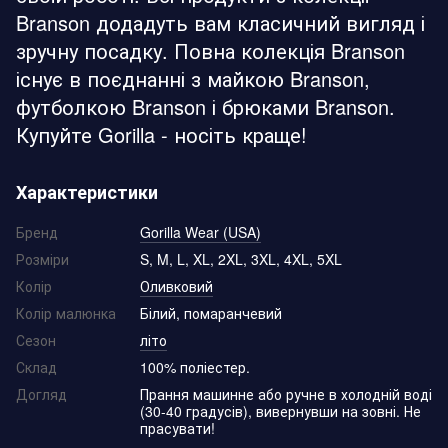
Branson додадуть вам класичний вигляд і
зручну посадку. Повна колекція Branson
існує в поєднанні з майкою Branson,
футболкою Branson і брюками Branson.
Купуйте Gorilla - носіть краще!
Характеристики
Бренд
Gorilla Wear (USA)
Розміри
S, M, L, XL, 2XL, 3XL, 4XL, 5XL
Колір
Оливковий
Колір малюнка
Білий, помаранчевий
Сезон
літо
Склад
100% поліестер.
Догляд
Прання машинне або ручне в холодній воді
(30-40 градусів), вивернувши на зовні. Не
прасувати!