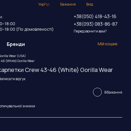
Укр
Рус
Бажання
Вхід
+38(050) 418-43-16
и:
+38(093) 083-86-87
00–18:00
00–18:00 (По домовленості)
Передзвонити вам?
Бренди
Мій кошик
orilla Wear (USA)
6 (White) Gorilla Wear
карпетки Crew 43-46 (White) Gorilla Wear
Написати відгук
В бажання
опичувальної знижки