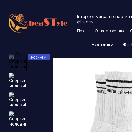
Перейти до основного контенту
Інтернет магазин спортивно
фітнесу.
Про нас
Оплата і доставка
Угода користувача
Публічни
Чоловіки
Жін
НОВИНКА