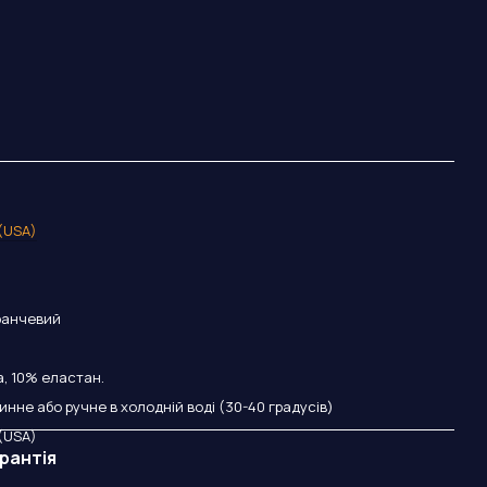
 (USA)
ранчевий
, 10% еластан.
нне або ручне в холодній воді (30-40 градусів)
 (USA)
рантія