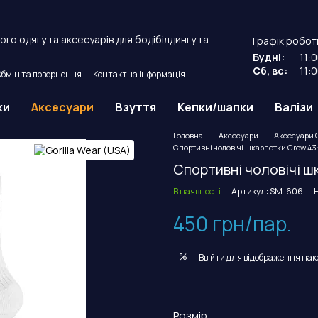
го одягу та аксесуарів для бодібілдингу та
Графік робот
Будні:
11:
Сб, вс:
11:
Обмін та повернення
Контактна інформація
й договір оферти.
ки
Аксесуари
Взуття
Кепки/шапки
Валізи
Головна
Аксесуари
Аксесуари G
Спортивні чоловічі шкарпетки Crew 43-4
Спортивні чоловічі ш
В наявності
Артикул: SM-606
450 грн/пар.
%
Ввійти
для відображення нак
Розмір