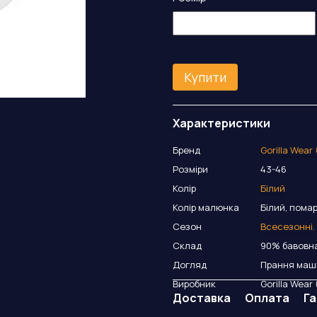
Купити
Характеристики
Бренд
Gorilla Wear
Розміри
43-46
Колір
Білий
Колір малюнка
Білий, пома
Сезон
Всесезонні.
Склад
90% бавовна
Догляд
Прання маши
Виробник
Gorilla Wear
Доставка
Оплата
Га