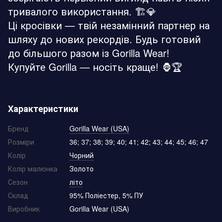
тривалого використання. 🏗️💎
Ці кросівки — твій незамінний партнер на
шляху до нових рекордів. Будь готовий
до більшого разом із Gorilla Wear!
Купуйте Gorilla — носіть краще! 🦍🏆
Характеристики
Бренд
Gorilla Wear (USA)
Розміри
36; 37; 38; 39; 40; 41; 42; 43; 44; 45; 46; 47
Колір
Чорний
Колір малюнка
Золото
Сезон
літо
Склад
95% Поліестер, 5% ПУ
Виробник
Gorilla Wear (USA)