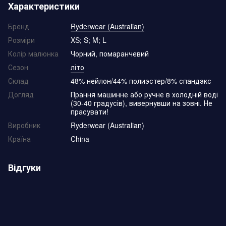
Характеристики
Бренд
Ryderwear (Australian)
Розміри
XS; S; M; L
Колір малюнка
Чорний, помаранчевий
Сезон
літо
Склад
48% нейлон/44% полиэстер/8% спандэкс
Догляд
Прання машинне або ручне в холодній воді
(30-40 градусів), вивернувши на зовні. Не
прасувати!
Виробник
Ryderwear (Australian)
Країна
China
Відгуки