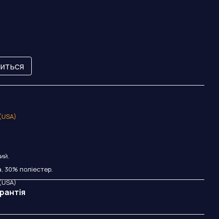
виться
 (USA)
ий.
, 30% поліестер.
 (USA)
рантія