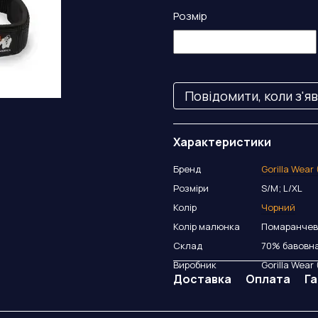
Розмір
Повідомити, коли з'я
Характеристики
Бренд
Gorilla Wear
Розміри
S/M; L/XL
Колір
Чорний
Колір малюнка
Помаранчев
Склад
70% бавовна
Виробник
Gorilla Wear
Доставка
Оплата
Га