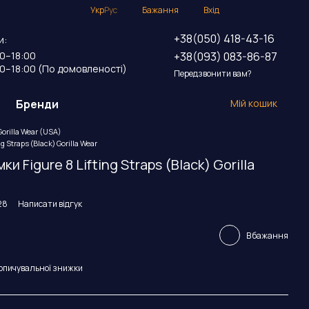
Укр
Рус
Бажання
Вхід
+38(050) 418-43-16
и:
+38(093) 083-86-87
00–18:00
00–18:00 (По домовленості)
Передзвонити вам?
Бренди
Мій кошик
orilla Wear (USA)
 Straps (Black) Gorilla Wear
и Figure 8 Lifting Straps (Black) Gorilla
28
Написати відгук
В бажання
опичувальної знижки