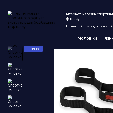
Перейти до основного контенту
Інтернет магазин спортивно
фітнесу.
Про нас
Оплата і доставка
Угода користувача
Публічни
Чоловіки
Жін
НОВИНКА