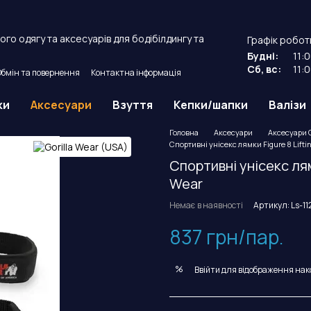
го одягу та аксесуарів для бодібілдингу та
Графік робот
Будні:
11:
Сб, вс:
11:
Обмін та повернення
Контактна інформація
й договір оферти.
ки
Аксесуари
Взуття
Кепки/шапки
Валізи
Головна
Аксесуари
Аксесуари G
Спортивні унісекс лямки Figure 8 Lifting
Спортивні унісекс лямк
Wear
Немає в наявності
Артикул: Ls-11
837 грн/пар.
%
Ввійти
для відображення нак