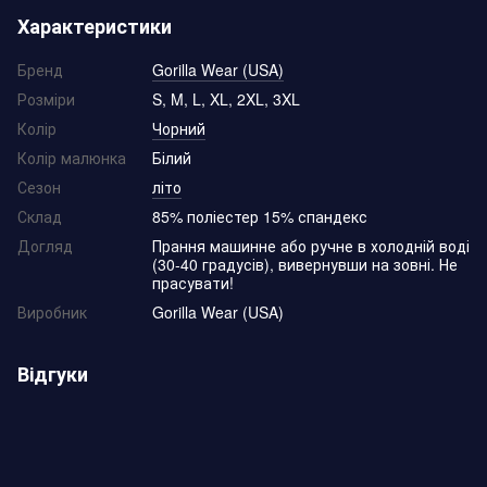
Характеристики
Бренд
Gorilla Wear (USA)
Розміри
S, M, L, XL, 2XL, 3XL
Колір
Чорний
Колір малюнка
Білий
Сезон
літо
Склад
85% поліестер 15% спандекс
Догляд
Прання машинне або ручне в холодній воді
(30-40 градусів), вивернувши на зовні. Не
прасувати!
Виробник
Gorilla Wear (USA)
Відгуки