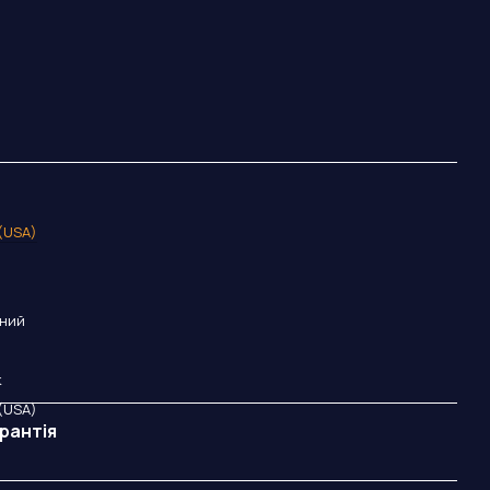
 (USA)
оний
к
 (USA)
рантія