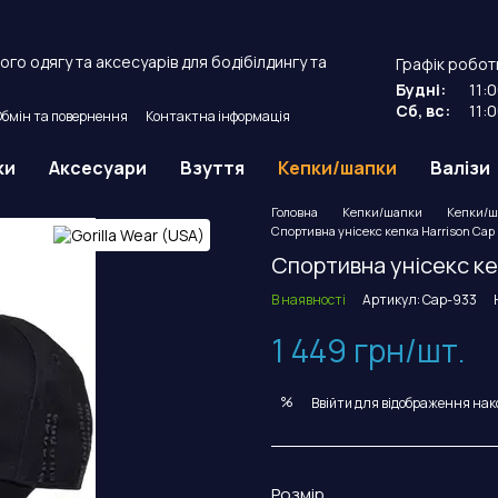
го одягу та аксесуарів для бодібілдингу та
Графік робот
Будні:
11:
Сб, вс:
11:
Обмін та повернення
Контактна інформація
й договір оферти.
ки
Аксесуари
Взуття
Кепки/шапки
Валізи
Головна
Кепки/шапки
Кепки/ша
Спортивна унісекс кепка Harrison Cap (
Спортивна унісекс кеп
В наявності
Артикул: Cap-933
1 449 грн/шт.
%
Ввійти
для відображення нак
Розмір