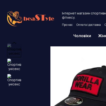
Перейти до основного контенту
Інтернет магазин спортивно
фітнесу.
Про нас
Оплата і доставка
Угода користувача
Публічни
Чоловіки
Жін