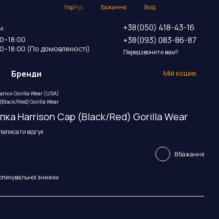
Укр
Рус
Бажання
Вхід
+38(050) 418-43-16
и:
+38(093) 083-86-87
00–18:00
00–18:00 (По домовленості)
Передзвонити вам?
Бренди
Мій кошик
пки Gorilla Wear (USA)
Black/Red) Gorilla Wear
ка Harrison Cap (Black/Red) Gorilla Wear
Написати відгук
В бажання
опичувальної знижки