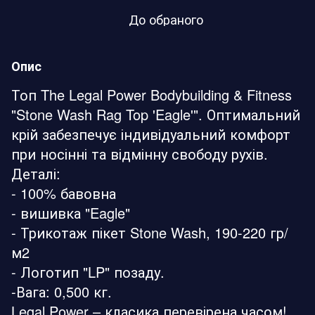
До обраного
Опис
Топ The Legal Power Bodybuilding & Fitness
"Stone Wash Rag Top 'Eagle'". Оптимальний
крій забезпечує індивідуальний комфорт
при носінні та відмінну свободу рухів.
Деталі:
- 100% бавовна
- вишивка "Eagle"
- Трикотаж пікет Stone Wash, 190-220 гр/
м2
- Логотип "LP" позаду.
-Вага: 0,500 кг.
Legal Power – класика перевірена часом!