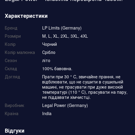
Характеристики
Бренд
LP Limits (Germany)
Розміри
M, L, XL, 2XL, 3XL, 4XL
Колір
Чорний
Колір малюнка
Срібло
Сезон
літо
Склад
100% бавовна.
Догляд
Прати при 30 ° C, звичайне прання, не
відбілювати, що не сушити в сушильній
машині, не прасувати при дуже високій
температурі (110 ° C), прасувати на пару,
не піддавати хімчистці.
Виробник
Legal Power (Germany)
Країна
India
Відгуки