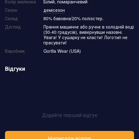
Колір малюнка
Білий, помаранчевий
Сезон
демісезон
Склад
80% бавовна/20% поліэстер.
Догляд
Прання машинне або ручне в холодній воді
(30-40 градусів), вивернувши назовні.
Увага! У сушарку не класти! Логотип не
прасувати!
Виробник
Gorilla Wear (USA)
Відгуки
Додайте перший відгук
Написати відгук