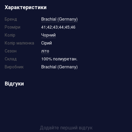
Характеристики
Бренд
Brachial (Germany)
Розміри
41;42;43;44;45;46
Колір
Чорний
Колір малюнка
Сірий
Сезон
літо
Склад
100% полиуретан.
Виробник
Brachial (Germany)
Відгуки
Додайте перший відгук