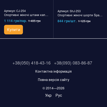
Артикул: CJ-254
Артикул: ShJ-253
Спортивні жіночі штани капрі Spandex Pants NPC
Спортивні жіночі шорти Spandex short NPC
1 114 грн/пар.
844 грн/шт.
1 485 грн
1 125 грн
Купити
+38(050) 418-43-16
+38(093) 083-86-87
Контактна інформація
Повна версія сайту
© 2014—2026
Укр
Рус