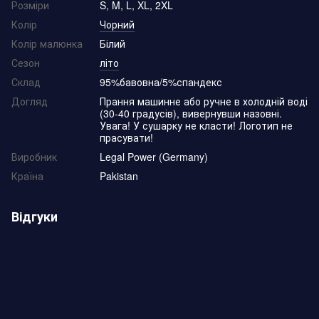
Розміри
S, M, L, XL, 2XL
Колір
Чорний
Колір малюнка
Білий
Сезон
літо
Склад
95%бавовна/5%спандекс
Догляд
Прання машинне або ручне в холодній воді
(30-40 градусів), вивернувши назовні.
Увага! У сушарку не класти! Логотип не
прасувати!
Виробник
Legal Power (Germany)
Країна
Pakistan
Відгуки