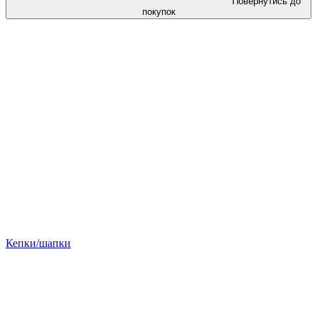
Повернутись до
покупок
Кепки/шапки