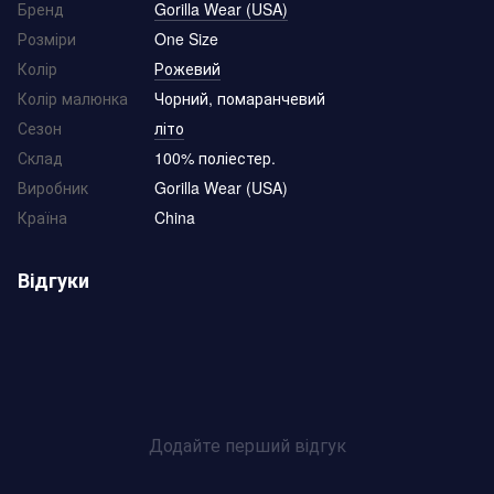
Бренд
Gorilla Wear (USA)
Розміри
One Size
Колір
Рожевий
Колір малюнка
Чорний, помаранчевий
Сезон
літо
Склад
100% поліестер.
Виробник
Gorilla Wear (USA)
Країна
China
Відгуки
Додайте перший відгук