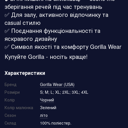
зберігання речей під час тренувань
✅ Для залу, активного відпочинку та
casual стилю
✅ Поєднання функціональності та
яскравого дизайну
✅ Символ якості та комфорту Gorilla Wear
Купуйте Gorilla - носіть краще!
Характеристики
Бренд
Gorilla Wear (USA)
Розміри
S; M; L; XL; 2XL; 3XL; 4XL
Колір
Чорний
Колір малюнка
Зелений
Сезон
літо
Склад
100% поліестер.