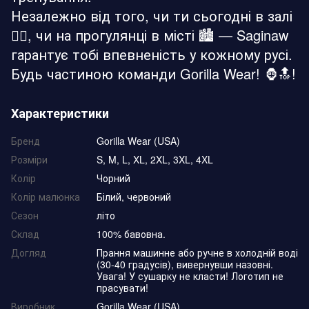
Незалежно від того, чи ти сьогодні в залі
🏋️‍♂️, чи на прогулянці в місті 🏙️ — Saginaw
гарантує тобі впевненість у кожному русі.
Будь частиною команди Gorilla Wear! 🦍🔝!
Характеристики
Бренд
Gorilla Wear (USA)
Розміри
S, M, L, XL, 2XL, 3XL, 4XL
Колір
Чорний
Колір малюнка
Білий, червоний
Сезон
літо
Склад
100% бавовна.
Догляд
Прання машинне або ручне в холодній воді
(30-40 градусів), вивернувши назовні.
Увага! У сушарку не класти! Логотип не
прасувати!
Виробник
Gorilla Wear (USA)