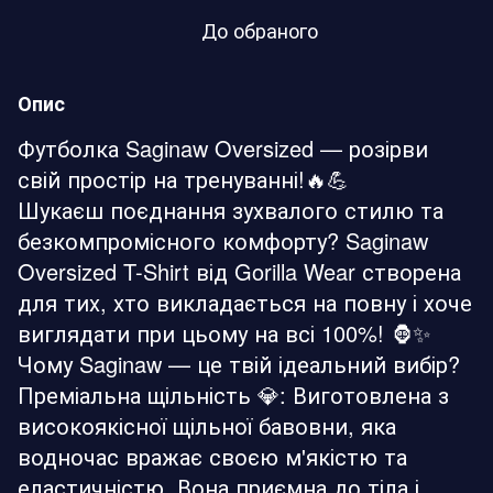
До обраного
Опис
Футболка Saginaw Oversized — розірви
свій простір на тренуванні!🔥💪
Шукаєш поєднання зухвалого стилю та
безкомпромісного комфорту? Saginaw
Oversized T-Shirt від Gorilla Wear створена
для тих, хто викладається на повну і хоче
виглядати при цьому на всі 100%! 🦍✨
Чому Saginaw — це твій ідеальний вибір?
Преміальна щільність 💎: Виготовлена з
високоякісної щільної бавовни, яка
водночас вражає своєю м'якістю та
еластичністю. Вона приємна до тіла і