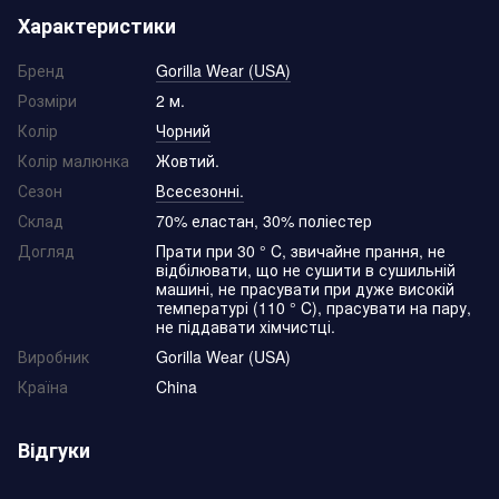
Характеристики
Бренд
Gorilla Wear (USA)
Розміри
2 м.
Колір
Чорний
Колір малюнка
Жовтий.
Сезон
Всесезонні.
Склад
70% еластан, 30% поліестер
Догляд
Прати при 30 ° C, звичайне прання, не
відбілювати, що не сушити в сушильній
машині, не прасувати при дуже високій
температурі (110 ° C), прасувати на пару,
не піддавати хімчистці.
Виробник
Gorilla Wear (USA)
Країна
China
Відгуки