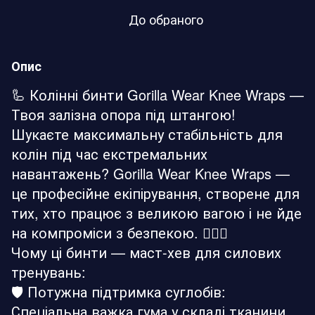
До обраного
Опис
🦾 Колінні бинти Gorilla Wear Knee Wraps —
Твоя залізна опора під штангою!
Шукаєте максимальну стабільність для
колін під час екстремальних
навантажень? Gorilla Wear Knee Wraps —
це професійне екіпірування, створене для
тих, хто працює з великою вагою і не йде
на компроміси з безпекою. 🏋️‍♂️🔥
Чому ці бинти — маст-хев для силових
тренувань:
🛡️ Потужна підтримка суглобів:
Спеціальна важка гума у складі тканини