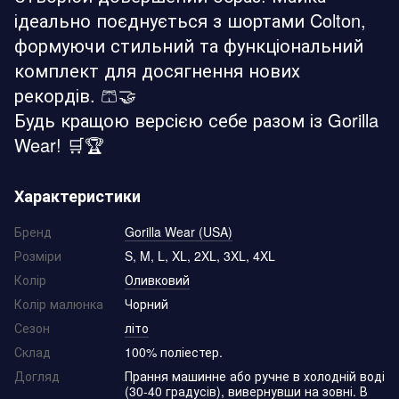
ідеально поєднується з шортами Colton,
формуючи стильний та функціональний
комплект для досягнення нових
рекордів. 🩳🤝
Будь кращою версією себе разом із Gorilla
Wear! 🛒🏆
Характеристики
Бренд
Gorilla Wear (USA)
Розміри
S, M, L, XL, 2XL, 3XL, 4XL
Колір
Оливковий
Колір малюнка
Чорний
Сезон
літо
Склад
100% поліестер.
Догляд
Прання машинне або ручне в холодній воді
(30-40 градусів), вивернувши на зовні. В