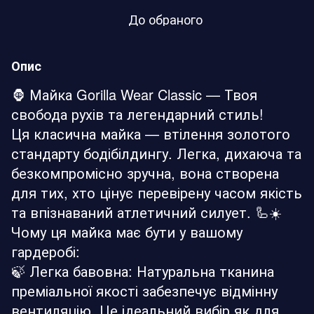
До обраного
Опис
🦍 Майка Gorilla Wear Classic — Твоя
свобода рухів та легендарний стиль!
Ця класична майка — втілення золотого
стандарту бодібілдингу. Легка, дихаюча та
безкомпромісно зручна, вона створена
для тих, хто цінує перевірену часом якість
та впізнаваний атлетичний силует. 🦾☀️
Чому ця майка має бути у вашому
гардеробі:
🍃 Легка бавовна: Натуральна тканина
преміальної якості забезпечує відмінну
вентиляцію. Це ідеальний вибір як для