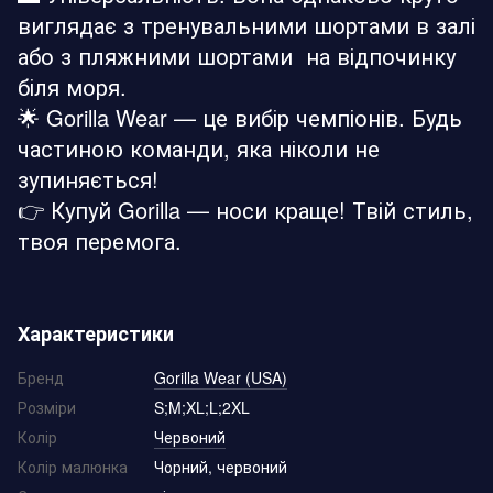
виглядає з тренувальними шортами в залі
або з пляжними шортами на відпочинку
біля моря.
🌟 Gorilla Wear — це вибір чемпіонів. Будь
частиною команди, яка ніколи не
зупиняється!
👉 Купуй Gorilla — носи краще! Твій стиль,
твоя перемога.
Характеристики
Бренд
Gorilla Wear (USA)
Розміри
S;M;XL;L;2XL
Колір
Червоний
Колір малюнка
Чорний, червоний