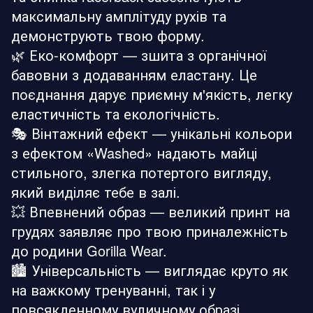
максимальну амплітуду рухів та
демонструють твою форму.
🌿 Еко-комфорт — зшита з органічної
бавовни з додаванням еластану. Це
поєднання дарує приємну м'якість, легку
еластичність та екологічність.
🎭 Вінтажний ефект — унікальні кольори
з ефектом «Washed» надають майці
стильного, злегка потертого вигляду,
який виділяє тебе в залі.
💥 Впевнений образ — великий принт на
грудях заявляє про твою приналежність
до родини Gorilla Wear.
🏙️ Універсальність — виглядає круто як
на важкому тренуванні, так і у
повсякденному вуличному образі.