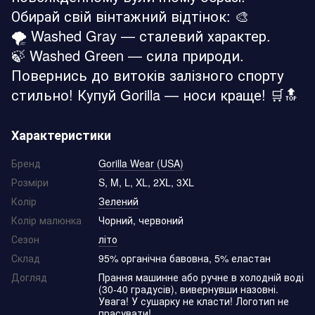
Обирай свій вінтажний відтінок: 🎨
🌪️ Washed Gray — сталевий характер.
🍃 Washed Green — сила природи.
Повернись до витоків залізного спорту
стильно! Купуй Gorilla — носи краще! 🛒🔝
Характеристики
Бренд
Gorilla Wear (USA)
Розміри
S, M, L, XL, 2XL, 3XL
Колір
Зелений
Колір малюнка
Чорний, червоний
Сезон
літо
Склад
95% органічна бавовна, 5% еластан
Догляд
Прання машинне або ручне в холодній воді
(30-40 градусів), вивернувши назовні.
Увага! У сушарку не класти! Логотип не
прасувати!