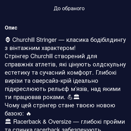
До обраного
Опис
🦍 Churchill Stringer — класика бодібілдингу
з вінтажним характером!
Стрінгер Churchill створений для
справжніх атлетів, які цінують олдскульну
естетику та сучасний комфорт. Глибокі
вирізи та оверсайз-крій ідеально
підкреслюють рельєф м’язів, над якими
ти працював роками. 💪🏛️
Чому цей стрінгер стане твоєю новою
базою: 🔥
🏛️ Racerback & Oversize — глибокі пройми
та спинка racerback забезпечують