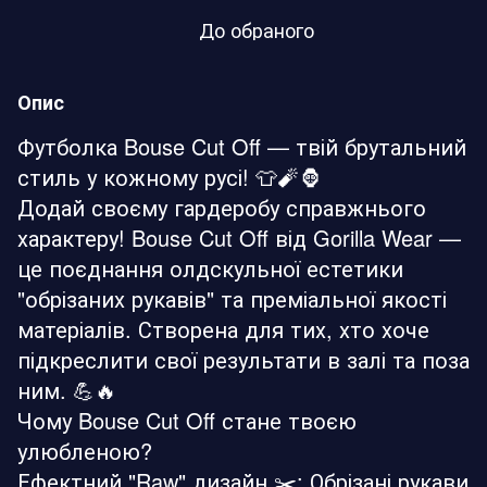
До обраного
Опис
Футболка Bouse Cut Off — твій брутальний
стиль у кожному русі! 👕🧨🦍
Додай своєму гардеробу справжнього
характеру! Bouse Cut Off від Gorilla Wear —
це поєднання олдскульної естетики
"обрізаних рукавів" та преміальної якості
матеріалів. Створена для тих, хто хоче
підкреслити свої результати в залі та поза
ним. 💪🔥
Чому Bouse Cut Off стане твоєю
улюбленою?
Ефектний "Raw" дизайн ✂️: Обрізані рукави