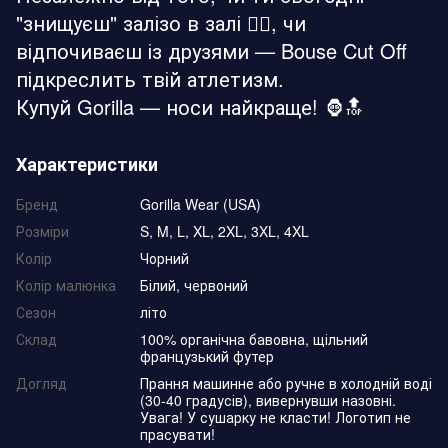
"знищуєш" залізо в залі 🏋️‍♂️, чи
відпочиваєш із друзями — Bouse Cut Off
підкреслить твій атлетизм.
Купуй Gorilla — носи найкраще! 🦍🔝
Характеристики
Бренд
Gorilla Wear (USA)
Розміри
S, M, L, XL, 2XL, 3XL, 4XL
Колір
Чорний
Колір малюнка
Білий, червоний
Сезон
літо
Склад
100% органічна бавовна, щільний
французький футер
Догляд
Прання машинне або ручне в холодній воді
(30-40 градусів), вивернувши назовні.
Увага! У сушарку не класти! Логотип не
прасувати!