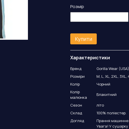
Розмір
Купити
Характеристики
Бренд
Gorilla Wear (USA
Розміри
M, L, XL, 2XL, 3XL,
Колір
Чорний
Колір
Блакитний
малюнка
Сезон
літо
Склад
100% поліестер.
Догляд
Прання машинне а
Увага! У сушарку