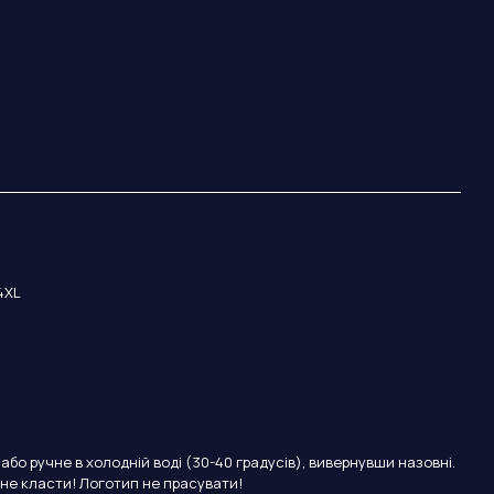
)
 4XL
бо ручне в холодній воді (30-40 градусів), вивернувши назовні.
 не класти! Логотип не прасувати!