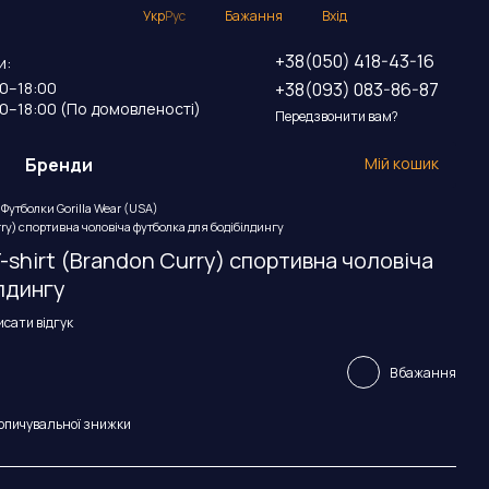
Укр
Рус
Бажання
Вхід
+38(050) 418-43-16
и:
+38(093) 083-86-87
00–18:00
00–18:00 (По домовленості)
Передзвонити вам?
Бренди
Мій кошик
Футболки Gorilla Wear (USA)
urry) спортивна чоловіча футболка для бодібілдингу
T-shirt (Brandon Curry) спортивна чоловіча
лдингу
сати відгук
В бажання
опичувальної знижки