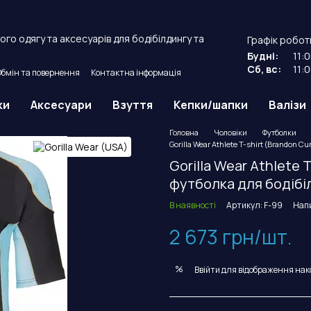
го одягу та аксесуарів для бодібілдингу та
Графік робот
Будні:
11:
Сб, вс:
11:
Обмін та повернення
Контактна інформація
й договір оферти.
ки
Аксесуари
Взуття
Кепки/шапки
Валізи
Головна
Чоловіки
Футболки
Gorilla Wear Athlete T-shirt (Brandon C
Gorilla Wear Athlete 
футболка для бодібі
В наявності
Артикул: F-99
Напи
2 673 грн/шт.
%
Ввійти
для відображення нак