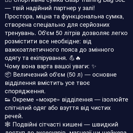
— твій надійний партнер у залі!
Простора, міцна та функціональна сумка,
створена спеціально для серйозних
тренувань. Об'єм 50 літрів дозволяє легко
розмістити все необхідне: від
важкоатлетичного пояса до змінного
одягу та екіпірування. 💪🔥
Чому вона варта вашої уваги: ✨
📦 Величезний об'єм (50 л) — основне
відділення вмістить усе твоє
спорядження.
👟 Окреме «мокре» відділення — ізолюйте
спітнілий одяг або взуття від чистих
речей.
🕸️ Подвійні сітчасті кишені — швидкий
доступ до аксесуарів, магнезії чи шейкера.