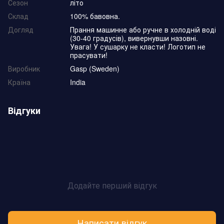
Сезон
літо
Склад
100% бавовна.
Догляд
Прання машинне або ручне в холодній воді
(30-40 градусів), вивернувши назовні.
Увага! У сушарку не класти! Логотип не
прасувати!
Виробник
Gasp (Sweden)
Країна
India
Відгуки
Додайте перший відгук
Написати відгук