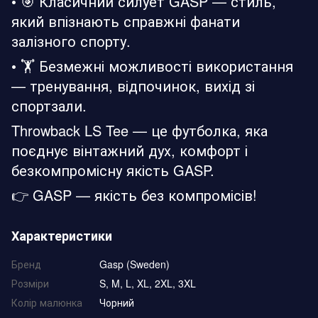
• 🎯 Класичний силует GASP — стиль,
який впізнають справжні фанати
залізного спорту.
• 🏋️ Безмежні можливості використання
— тренування, відпочинок, вихід зі
спортзали.
Throwback LS Tee — це футболка, яка
поєднує вінтажний дух, комфорт і
безкомпромісну якість GASP.
👉 GASP — якість без компромісів!
Характеристики
Бренд
Gasp (Sweden)
Розміри
S, M, L, XL, 2XL, 3XL
Колір малюнка
Чорний